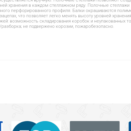
й осуществляется вручную. Полочные стеллажи позволяют созд
ней хранения в каждом стеллажном ряду. Полочные стеллажи 
нного перфорированного профиля. Балки окрашиваются полим
зацепах, что позволяет легко менять высоту уровней хранения
жей: возможность складирования коробок и неупакованных то
а/разборка; не подвержено корозии, пожаробезопасно.