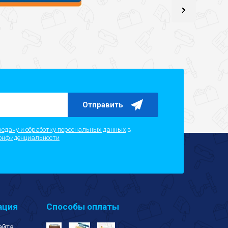
Отправить
редачу и обработку персональных данных
в
онфиденциальности
ация
Способы оплаты
айта