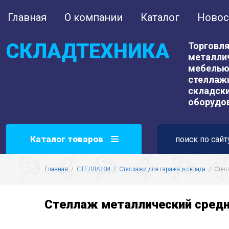
Главная
О компании
Каталог
Новос
СКЛАДТЕХНИКА
Торговл
металли
мебелью
стеллаж
складск
оборудо
Каталог товаров
Главная
  /  
СТЕЛЛАЖИ
  /  
Стеллажи для гаража и склада
  /  Ст
Стеллаж металлический средне