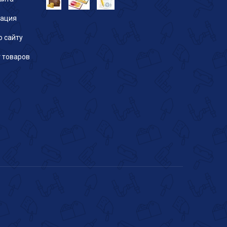
рация
о сайту
 товаров