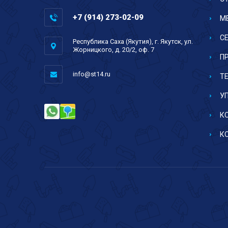
+7 (914) 273-02-09
М
С
Республика Саха (Якутия), г. Якутск, ул.
Жорницкого, д. 20/2, оф. 7
П
info@st14.ru
Т
У
К
К